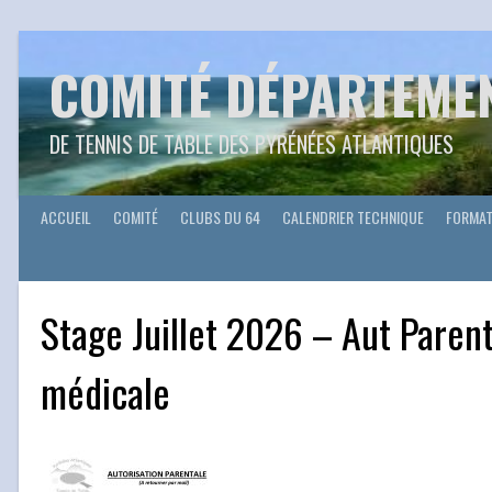
Aller
au
contenu
COMITÉ DÉPARTEME
DE TENNIS DE TABLE DES PYRÉNÉES ATLANTIQUES
ACCUEIL
COMITÉ
CLUBS DU 64
CALENDRIER TECHNIQUE
FORMAT
Stage Juillet 2026 – Aut Parent
médicale