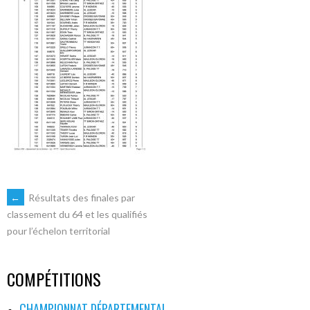
NAVIGATION
←
Résultats des finales par
classement du 64 et les qualifiés
pour l’échelon territorial
DES
ARTICLES
COMPÉTITIONS
CHAMPIONNAT DÉPARTEMENTAL