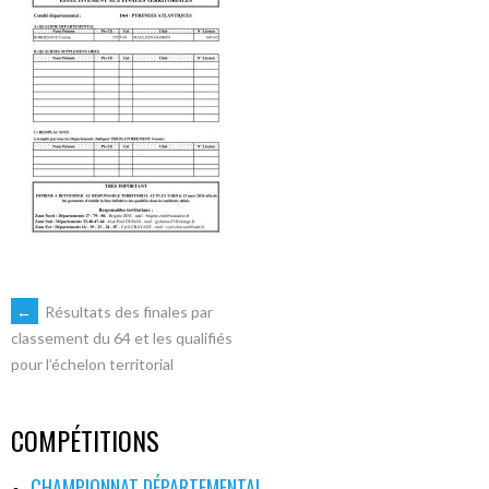
NAVIGATION
←
Résultats des finales par
classement du 64 et les qualifiés
pour l’échelon territorial
DES
ARTICLES
COMPÉTITIONS
CHAMPIONNAT DÉPARTEMENTAL