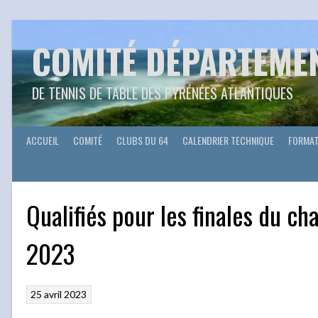
Aller
au
contenu
COMITÉ DÉPARTEME
DE TENNIS DE TABLE DES PYRÉNÉES ATLANTIQUES
ACCUEIL
COMITÉ
CLUBS DU 64
CALENDRIER TECHNIQUE
FORMAT
Qualifiés pour les finales du c
2023
25 avril 2023