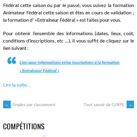
Fédéral cette saison ou par le passé, vous suivez la formation
Animateur Fédéral cette saison et êtes en cours de validation ;
la formation d' »Entraîneur Fédéral » est faites pour vous.
Pour obtenir l’ensemble des informations (dates, lieux, coût,
conditions d’inscriptions, etc …), il vous suffit de cliquez sur le
lien suivant :
Lien pour informations et/ou inscriptions à la formation
« Entraîneur Fédéral »
Lire la suite…
NAVIGATION
←
Finales par classement
Tout savoir de GIRPE
→
DES
COMPÉTITIONS