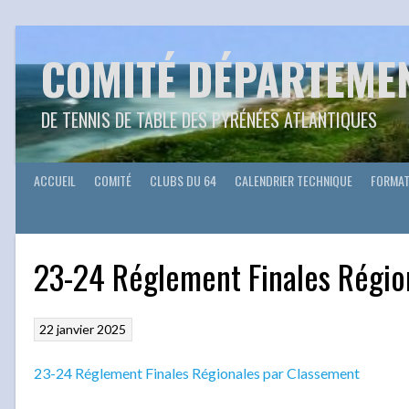
Aller
au
contenu
COMITÉ DÉPARTEME
DE TENNIS DE TABLE DES PYRÉNÉES ATLANTIQUES
ACCUEIL
COMITÉ
CLUBS DU 64
CALENDRIER TECHNIQUE
FORMAT
23-24 Réglement Finales Régio
22 janvier 2025
23-24 Réglement Finales Régionales par Classement