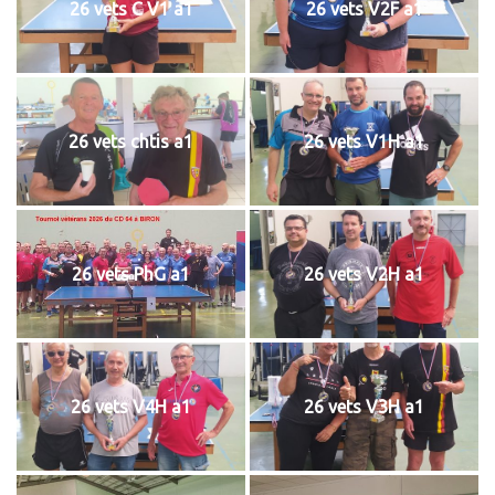
26 vets C V1 a1
26 vets V2F a1
26 vets chtis a1
26 vets V1H a1
26 vets PhG a1
26 vets V2H a1
26 vets V4H a1
26 vets V3H a1