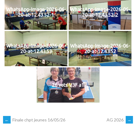
WhatsApp-Image-2026-06-
WhatsApp-Image-2026-06-
20-at-12.43.52-1
20-at-12.43.52-2
WhatsApp-Image-2026-06-
WhatsApp-Image-2026-06-
20-at-12.43.53
20-at-12.43.52
26 vets V3F a1
NAVIGATION
←
Finale chpt jeunes 16/05/26
AG 2026
→