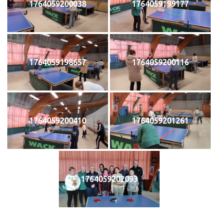
1764059200038
1764059199177
1764059198657
1764059200116
1764059200410
1764059201261
1764059202093