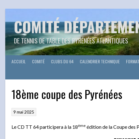
Aller
au
contenu
COMITÉ DÉPARTEME
DE TENNIS DE TABLE DES PYRÉNÉES ATLANTIQUES
ACCUEIL
COMITÉ
CLUBS DU 64
CALENDRIER TECHNIQUE
FORMAT
18ème coupe des Pyrénées
9 mai 2025
ème
Le CD TT 64 participera à la 18
édition de la Coupe des P