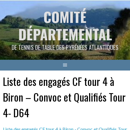
Aller
COMITÉ
au
contenu
DÉPARTEMENTAL
DE TENNIS DE TABLE DES PYRÉNÉES ATLANTIQUES
Liste des engagés CF tour 4 à
Biron – Convoc et Qualifiés Tour
4- D64
Liste des engagés CF tour 4 à Biron - Convoc et Qualifiés Tour